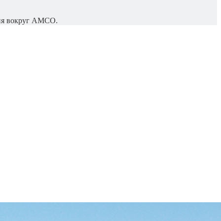
рия вокруг АМСО.